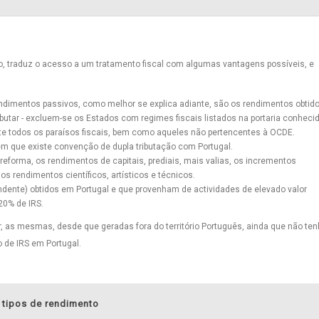
, traduz o acesso a um tratamento fiscal com algumas vantagens possíveis, e
ndimentos passivos, como melhor se explica adiante, são os rendimentos obtid
ibutar - excluem-se os Estados com regimes fiscais listados na portaria conhec
nte todos os paraísos fiscais, bem como aqueles não pertencentes à OCDE.
m que existe convenção de dupla tributação com Portugal.
forma, os rendimentos de capitais, prediais, mais valias, os incrementos
, os rendimentos científicos, artísticos e técnicos.
dente) obtidos em Portugal e que provenham de actividades de elevado valor
20% de IRS.
, as mesmas, desde que geradas fora do território Português, ainda que não te
 de IRS em Portugal.
 tipos de rendimento