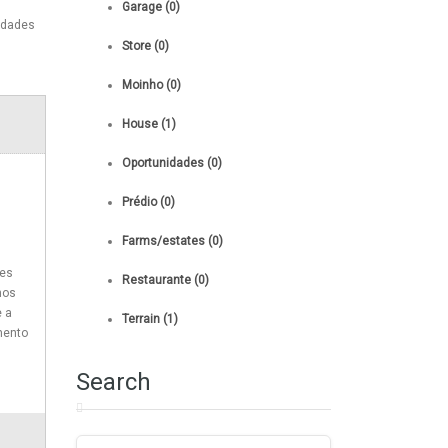
Garage (0)
ridades
Store (0)
Moinho (0)
House (1)
Oportunidades (0)
Prédio (0)
Farms/estates (0)
tes
Restaurante (0)
nos
e a
Terrain (1)
mento
Search