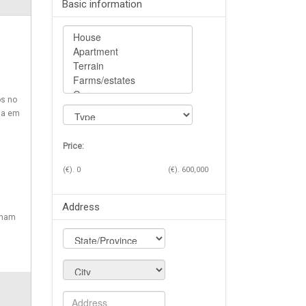
Basic information
os no
ida em
Price:
(€).
0
(€).
600,000
Address
nham