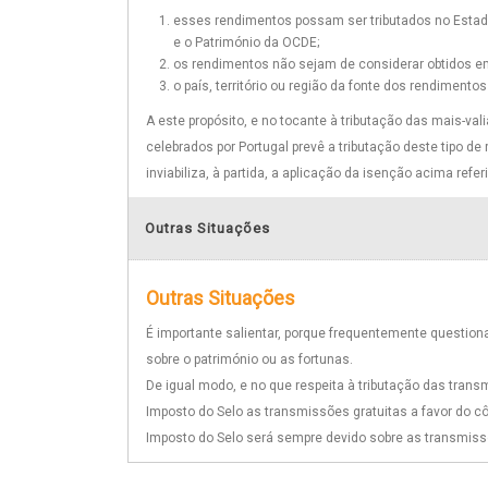
esses rendimentos possam ser tributados no Esta
e o Património da OCDE;
os rendimentos não sejam de considerar obtidos em t
o país, território ou região da fonte dos rendimentos
A este propósito, e no tocante à tributação das mais-val
celebrados por Portugal prevê a tributação deste tipo d
inviabiliza, à partida, a aplicação da isenção acima refer
Outras Situações
Outras Situações
É importante salientar, porque frequentemente question
sobre o património ou as fortunas.
De igual modo, e no que respeita à tributação das tran
Imposto do Selo as transmissões gratuitas a favor do cô
Imposto do Selo será sempre devido sobre as transmiss