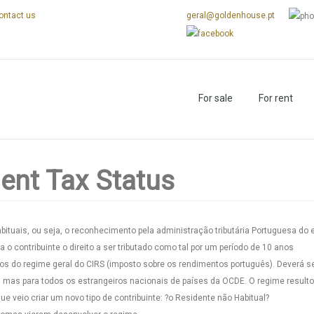
ontact us
geral@goldenhouse.pt
For sale
For rent
ent Tax Status
bituais, ou seja, o reconhecimento pela administração tributária Portuguesa do 
 o contribuinte o direito a ser tributado como tal por um período de 10 anos
mos do regime geral do CIRS (imposto sobre os rendimentos português). Deverá s
 mas para todos os estrangeiros nacionais de países da OCDE. O regime result
e veio criar um novo tipo de contribuinte: ?o Residente não Habitual?