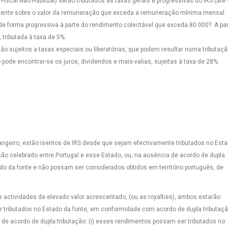
iscal Não Habitual) serão tributados às taxas gerais e progressivas do IRS (até 
cidente sobre o valor da remuneração que exceda a remuneração mínima mensal
l de forma progressiva à parte do rendimento colectável que exceda 80.000?. A pa
tributada à taxa de 5%.
 sujeitos a taxas especiais ou liberatórias, que podem resultar numa tributaç
o pode encontrar-se os juros, dividendos e mais-valias, sujeitas à taxa de 28%.
angeiro, estão isentos de IRS desde que sejam efectivamente tributados no Est
ão celebrado entre Portugal e esse Estado, ou, na ausência de acordo de dupla
do da fonte e não possam ser considerados obtidos em território português, de
 actividades de elevado valor acrescentado, (ou as royalties), ambos estarão
r tributados no Estado da fonte, em conformidade com acordo de dupla tributaç
 de acordo de dupla tributação: (i) esses rendimentos possam ser tributados no