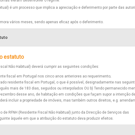
plomas vieram desenvolver o regime.
itual) é um processo que implica a apreciação e deferimento por parte das auto
emora vários meses, sendo apenas eficaz após o deferimento.
tuto
do estatuto
scal Não Habitual) deverá cumprir as seguintes condições:
nte fiscal em Portugal nos cinco anos anteriores ao requerimento;
ado residente fiscal em Portugal, o que é possível, designadamente nas seguin
tuguês mais de 183 dias, seguidos ou interpolados OU b) Tendo permanecido me
 Dezembro desse ano, de habitação em condições que façam supor a intenção d
derá incluir a propriedade de imóveis, mas também outros direitos, e.g. arrenda
to de RFNH (Residente Fiscal Não Habitual) junto da Direcção de Serviços das
uinte àquele em que a atribuição do estatuto deva produzir efeitos.