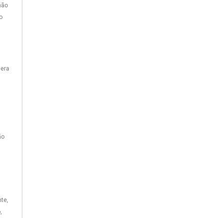
não
o
mera
ão
te,
,