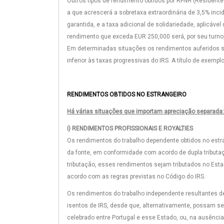
Outros tipos de rendimento obtidos por RFNH (Residente F
a que acrescerá a sobretaxa extraordinária de 3,5% in
garantida, e a taxa adicional de solidariedade, aplicáve
rendimento que exceda EUR 250,000 será, por seu turno, 
Em determinadas situações os rendimentos auferidos são
inferior às taxas progressivas do IRS. A título de exempl
RENDIMENTOS OBTIDOS NO ESTRANGEIRO
Há várias situações que importam apreciação separada:
i) RENDIMENTOS PROFISSIONAIS E ROYALTIES
Os rendimentos do trabalho dependente obtidos no estr
da fonte, em conformidade com acordo de dupla tributaç
tributação, esses rendimentos sejam tributados no Esta
acordo com as regras previstas no Código do IRS.
Os rendimentos do trabalho independente resultantes de
isentos de IRS, desde que, alternativamente, possam se
celebrado entre Portugal e esse Estado, ou, na ausência