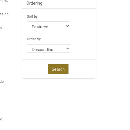
48%),
Ordering
rte do
Sort by:
ão
Order by:
Search
ado
ão