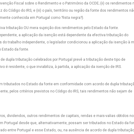
enção Fiscal sobre o Rendimento e o Património da OCDE; (ii) os rendimentos 
 do Código do IRS, e (iii) o país, território ou região da fonte dos rendimentos nã
mumente conhecida em Portugal como ?lista negra?).
tiva tributação OU mera sujeição dos rendimentos pelo Estado da fonte.
pendente, a aplicação da isenção está dependente da efectiva tributação do
 do trabalho independente, o legislador condicionou a aplicação da isenção à 
o Estado da fonte.
de dupla tributação celebrados por Portugal prevê a tributação deste tipo de
 é residente, o que inviabiliza, à partida, a aplicação da isenção de IRS.
am tributados no Estado da fonte em conformidade com acordo de dupla tributaç
ente, pelos critérios previstos no Código do IRS, tais rendimentos não sejam de
os, dividendos, outros rendimentos de capitais, rendas e mais-valias obtidos no
m Portugal desde que, alternativamente, possam ser tributados no Estado da fon
do entre Portugal e esse Estado, ou, na ausência de acordo de dupla tributação