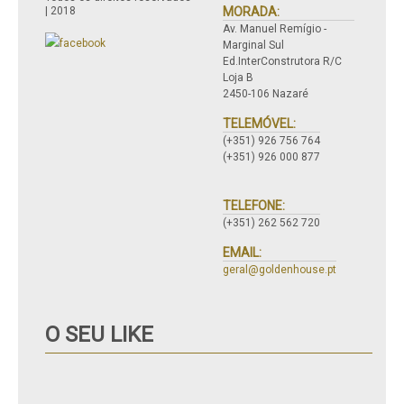
| 2018
MORADA:
Av. Manuel Remígio -
Marginal Sul
Ed.InterConstrutora R/C
Loja B
2450-106 Nazaré
TELEMÓVEL:
(+351) 926 756 764
(+351) 926 000 877
TELEFONE:
(+351) 262 562 720
EMAIL:
geral@goldenhouse.pt
O SEU LIKE