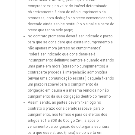
posse sobre o imóvel), pode o promitente
comprador exigir o valor do imóvel determinado
objectivamente à data do não cumprimento da
promessa, com dedução do preço convencionado,
devendo ainda ser-lhe restituído o sinal e a parte do
preço que tenha sido pago;
No contrato promessa deverá ser indicado o prazo
para que se considere que existe incumprimento e
não apenas mora (atraso no cumprimentos).
Poderá ser indicado que considerar-se-á
incumprimento definitivo sempre e quando estando
uma parte em mora (atraso no cumprimentos) a
contraparte proceda à interpelação admonitória
(enviar uma comunicação escrita ) daquela fixando
um prazo razoável para o cumprimento da
obrigação em causa e a mesma reincida no não
cumprimento da sua obrigação dentro do mesmo.
Assim sendo, as partes devem fixar logo no
contrato o prazo considerado razoável para o
cumprimento, nos termos e para os efeitos dos
artigos 801 a 808 do Código Civil, a após o
vencimento da obrigação de outorgar a escritura
para que esse atraso (mora) se converta em