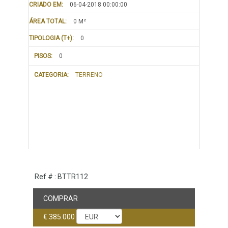
CRIADO EM:
06-04-2018 00:00:00
ÁREA TOTAL:
0 M²
TIPOLOGIA (T+):
0
PISOS:
0
CATEGORIA:
TERRENO
Ref # : BTTR112
COMPRAR
€ 385.000