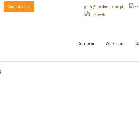
s
Contacte-nos
geral@goldenhouse.pt
Comprar
Arrendar
O
a