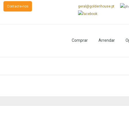
s
Contacte-nos
geral@goldenhouse.pt
Comprar
Arrendar
O